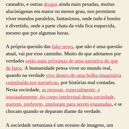
cannabis, e outras
drogas
ainda mais pesadas, muitas
alucinógenas em maior ou menor grau, nos permitem
viver mundos paralelos, fantasiosos, onde tudo é bonito
e divertido, onde a parte chata da vida fica esquecida,
mesmo que por algumas horas.
A própria questão das
fake-news
, que não é uma questão
atual, vai por esse caminho. Muito do que adotamos por
verdades
estão mais próximas de uma narrativa do que
de fatos
. A humanidade pensa viver no mundo real,
quando na verdade
vive dentro de uma bolha imaginária
constituída por narrativas
, por histórias mal contadas.
Nesta sociedade,
as pessoas, especialmente, e
inusitadamente, do corpo intelectual desta sociedade,
querem, preferem, imploram para serem enganadas
, e se
chocam quando se deparam diante da verdade.
A sociedade netuniana é um oceano de imagens, um