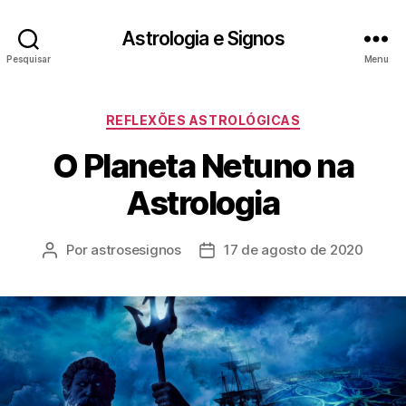
Astrologia e Signos
Pesquisar
Menu
Categorias
REFLEXÕES ASTROLÓGICAS
O Planeta Netuno na
Astrologia
Por
astrosesignos
17 de agosto de 2020
Autor
Data
do
de
post
publicação